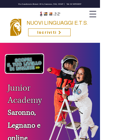
Via Gaudenzio Ferrari 21/A, Saronno, (VA), 21047 |
Tel: 02 96703057
NUOVI LINGUAGGI E.T.S.
Iscriviti
Junior
Academy
Saronno,
Legnano e
online