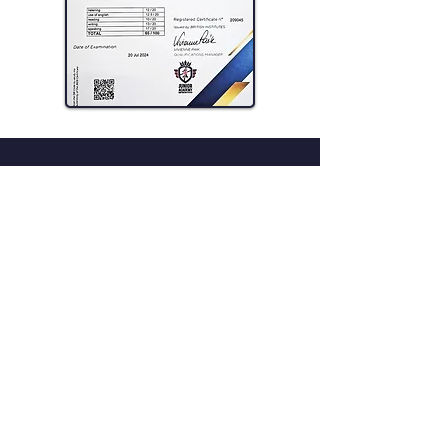
Nuovi Linguaggi
E.T.S.
Istituto accademico e
professionale
Nuovi Linguaggi E.T.S.
Partita Iva
IT03359140963
Sdi: 5RUO82D
QUICK NAVIGATION
Chi siamo