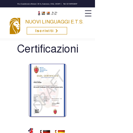
Via Gaudenzio Ferrari 21/A, Saronno, (VA), 21047 |
Tel: 02 96703057
NUOVI LINGUAGGI E.T.S.
Iscriviti
Certificazioni