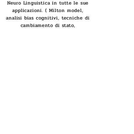
Neuro Linguistica in tutte le sue
applicazioni. ( Milton model,
analisi bias cognitivi, tecniche di
cambiamento di stato,
linguistica, persuasione,
linguaggio del corpo).
Scopri
Nuovi Linguaggi
E.T.S.
Istituto accademico e
professionale
Nuovi Linguaggi E.T.S.
Partita Iva
IT03359140963
Sdi: 5RUO82D